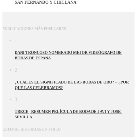
SAN FERNANDO Y CHICLANA
PUBLICACIONES MÁS POPULARES
1
DANI TRONCOSO NOMBRADO MEJOR VIDEÓGRAFO DE
BODAS DE ESPAÑA
2
¿CUÁL ES EL SIGNIFICADO DE LAS BODAS DE ORO? – ¿POR
QUÉ LAS CELEBRAMOS?
3
TRECE | RESUMEN PELÍCULA DE BODA DE JAVI Y JOSE |
SEVILLA
ÚLTIMAS HISTORIAS EN VÍDEO