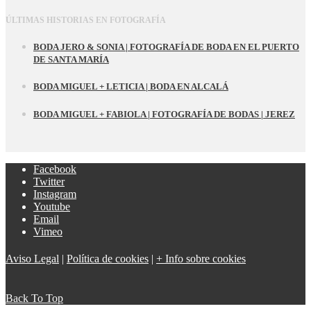
ÚLTIMAS HISTORIAS EN FOTOGRAFÍA
BODA JERO & SONIA | FOTOGRAFÍA DE BODA EN EL PUERTO
DE SANTA MARÍA
BODA MIGUEL + LETICIA | BODA EN ALCALÁ
BODA MIGUEL + FABIOLA | FOTOGRAFÍA DE BODAS | JEREZ
Facebook
Twitter
Instagram
Youtube
Email
Vimeo
Aviso Legal
|
Política de cookies
|
+ Info sobre cookies
Back To Top