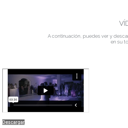
VÍ
A continuación, puedes ver y desca
en su to
Descargar