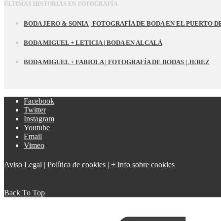
ÚLTIMAS HISTORIAS EN FOTOGRAFÍA
BODA JERO & SONIA | FOTOGRAFÍA DE BODA EN EL PUERTO D
BODA MIGUEL + LETICIA | BODA EN ALCALÁ
BODA MIGUEL + FABIOLA | FOTOGRAFÍA DE BODAS | JEREZ
Facebook
Twitter
Instagram
Youtube
Email
Vimeo
Aviso Legal
|
Política de cookies
|
+ Info sobre cookies
Back To Top