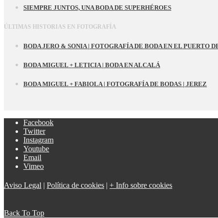
SIEMPRE JUNTOS, UNA BODA DE SUPERHÉROES
ÚLTIMAS HISTORIAS EN FOTOGRAFÍA
BODA JERO & SONIA | FOTOGRAFÍA DE BODA EN EL PUERTO D
BODA MIGUEL + LETICIA | BODA EN ALCALÁ
BODA MIGUEL + FABIOLA | FOTOGRAFÍA DE BODAS | JEREZ
Facebook
Twitter
Instagram
Youtube
Email
Vimeo
Aviso Legal
|
Política de cookies
|
+ Info sobre cookies
Back To Top