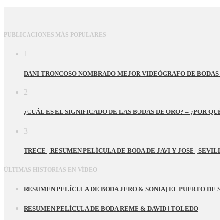
PUBLICACIONES MÁS POPULARES
1
DANI TRONCOSO NOMBRADO MEJOR VIDEÓGRAFO DE BODAS 
2
¿CUÁL ES EL SIGNIFICADO DE LAS BODAS DE ORO? – ¿POR Q
3
TRECE | RESUMEN PELÍCULA DE BODA DE JAVI Y JOSE | SEVIL
ÚLTIMAS HISTORIAS EN VÍDEO
RESUMEN PELÍCULA DE BODA JERO & SONIA | EL PUERTO DE 
RESUMEN PELÍCULA DE BODA REME & DAVID | TOLEDO