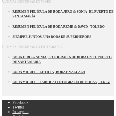
ÚLTIMAS HISTORIAS EN VÍDEO
RESUMEN PELÍCULA DE BODA JERO & SONIA | EL PUERTO DE
SANTA MARÍA
RESUMEN PELÍCULA DE BODA REME & DAVID | TOLEDO
SIEMPRE JUNTOS, UNA BODA DE SUPERHÉROES
ÚLTIMAS HISTORIAS EN FOTOGRAFÍA
BODA JERO & SONIA | FOTOGRAFÍA DE BODA EN EL PUERTO
DE SANTA MARÍA
BODA MIGUEL + LETICIA | BODA EN ALCALÁ
BODA MIGUEL + FABIOLA | FOTOGRAFÍA DE BODAS | JEREZ
Facebook
Twitter
Instagram