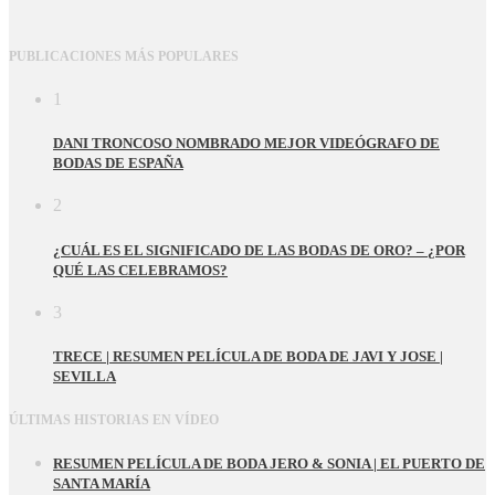
PUBLICACIONES MÁS POPULARES
1
DANI TRONCOSO NOMBRADO MEJOR VIDEÓGRAFO DE
BODAS DE ESPAÑA
2
¿CUÁL ES EL SIGNIFICADO DE LAS BODAS DE ORO? – ¿POR
QUÉ LAS CELEBRAMOS?
3
TRECE | RESUMEN PELÍCULA DE BODA DE JAVI Y JOSE |
SEVILLA
ÚLTIMAS HISTORIAS EN VÍDEO
RESUMEN PELÍCULA DE BODA JERO & SONIA | EL PUERTO DE
SANTA MARÍA