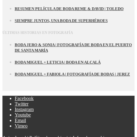
RESUMEN PELÍCULA DE BODA REME & DAVID | TOLEDO
SIEMPRE JUNTOS, UNA BODA DE SUPERHÉROES
ÚLTIMAS HISTORIAS EN FOTOGRAFÍA
BODA JERO & SONIA | FOTOGRAFÍA DE BODA EN EL PUERTO
DE SANTA MARÍA
BODA MIGUEL + LETICIA | BODA EN ALCALÁ
BODA MIGUEL + FABIOLA | FOTOGRAFÍA DE BODAS | JEREZ
Facebook
Twitter
Instagram
Youtube
Email
Vimeo