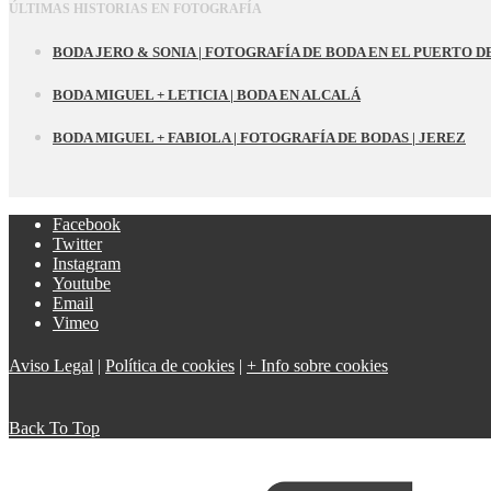
ÚLTIMAS HISTORIAS EN FOTOGRAFÍA
BODA JERO & SONIA | FOTOGRAFÍA DE BODA EN EL PUERTO D
BODA MIGUEL + LETICIA | BODA EN ALCALÁ
BODA MIGUEL + FABIOLA | FOTOGRAFÍA DE BODAS | JEREZ
Facebook
Twitter
Instagram
Youtube
Email
Vimeo
Aviso Legal
|
Política de cookies
|
+ Info sobre cookies
Back To Top