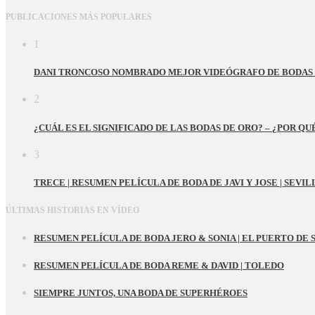
PUBLICACIONES MÁS POPULARES
1
DANI TRONCOSO NOMBRADO MEJOR VIDEÓGRAFO DE BODAS 
2
¿CUÁL ES EL SIGNIFICADO DE LAS BODAS DE ORO? – ¿POR Q
3
TRECE | RESUMEN PELÍCULA DE BODA DE JAVI Y JOSE | SEVIL
ÚLTIMAS HISTORIAS EN VÍDEO
RESUMEN PELÍCULA DE BODA JERO & SONIA | EL PUERTO DE 
RESUMEN PELÍCULA DE BODA REME & DAVID | TOLEDO
SIEMPRE JUNTOS, UNA BODA DE SUPERHÉROES