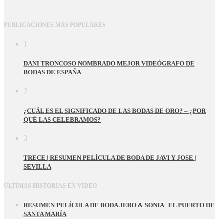
PUBLICACIONES MÁS POPULARES
1
DANI TRONCOSO NOMBRADO MEJOR VIDEÓGRAFO DE
BODAS DE ESPAÑA
2
¿CUÁL ES EL SIGNIFICADO DE LAS BODAS DE ORO? – ¿POR
QUÉ LAS CELEBRAMOS?
3
TRECE | RESUMEN PELÍCULA DE BODA DE JAVI Y JOSE |
SEVILLA
ÚLTIMAS HISTORIAS EN VÍDEO
RESUMEN PELÍCULA DE BODA JERO & SONIA | EL PUERTO DE
SANTA MARÍA