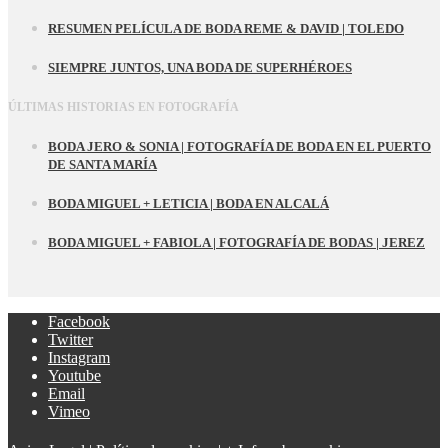
RESUMEN PELÍCULA DE BODA REME & DAVID | TOLEDO
SIEMPRE JUNTOS, UNA BODA DE SUPERHÉROES
ÚLTIMAS HISTORIAS EN FOTOGRAFÍA
BODA JERO & SONIA | FOTOGRAFÍA DE BODA EN EL PUERTO
DE SANTA MARÍA
BODA MIGUEL + LETICIA | BODA EN ALCALÁ
BODA MIGUEL + FABIOLA | FOTOGRAFÍA DE BODAS | JEREZ
Facebook
Twitter
Instagram
Youtube
Email
Vimeo